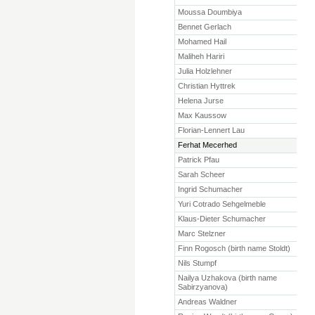
Moussa Doumbiya
Bennet Gerlach
Mohamed Hail
Maliheh Hariri
Julia Holzlehner
Christian Hyttrek
Helena Jurse
Max Kaussow
Florian-Lennert Lau
Ferhat Mecerhed
Patrick Pfau
Sarah Scheer
Ingrid Schumacher
Yuri Cotrado Sehgelmeble
Klaus-Dieter Schumacher
Marc Stelzner
Finn Rogosch (birth name Stoldt)
Nils Stumpf
Nailya Uzhakova (birth name
Sabirzyanova)
Andreas Waldner