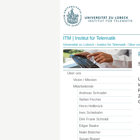
ITM | Institut für Telematik
Universität zu Lübeck
-
Institut für Telematik
-
Über un
S
Über uns
U
Vision / Mission
I
Mitarbeitende
Andreas Schrader
Stefan Fischer
Horst Hellbrück
Ines Schiebahn
Dirk Frank Schmidt
Edgar Baake
Malin Böttcher
Susan Brauer