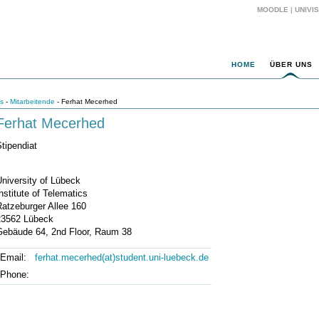
MOODLE
|
UNIVIS
HOME
ÜBER UNS
s
-
Mitarbeitende
- Ferhat Mecerhed
Ferhat Mecerhed
tipendiat
niversity of Lübeck
nstitute of Telematics
Ratzeburger Allee 160
23562 Lübeck
Gebäude 64, 2nd Floor, Raum 38
Email:
ferhat.mecerhed(at)student.uni-luebeck.de
Phone: