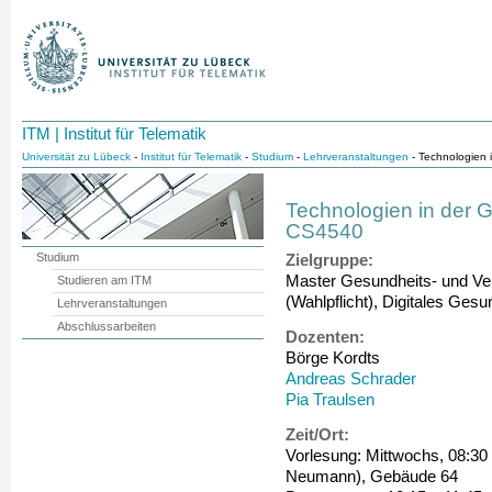
ITM | Institut für Telematik
Universität zu Lübeck
-
Institut für Telematik
-
Studium
-
Lehrveranstaltungen
- Technologien
Technologien in der 
CS4540
Studium
Zielgruppe:
Master Gesundheits- und V
Studieren am ITM
(Wahlpflicht), Digitales Ge
Lehrveranstaltungen
Abschlussarbeiten
Dozenten:
Börge Kordts
Andreas Schrader
Pia Traulsen
Zeit/Ort:
Vorlesung: Mittwochs, 08:30
Neumann), Gebäude 64